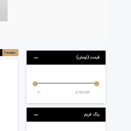
صفحه
1
قیمت (تومان)
0
6,190,000
رنگ فریم