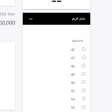
 MONSTER 7041
سایز فریم
00,000
جستجو...
46
47
48
49
50
52
54
55