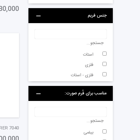
30,000
جنس فریم
جستجو...
استات
فلزی
فلزی - استات
مناسب برای فُرم صورت:
جستجو...
بیضی
00,000