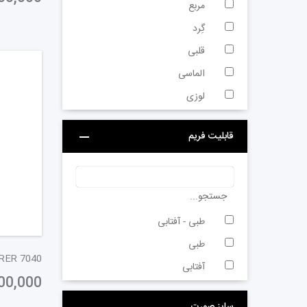
مربع
گِرد
قلبی
الماسی
لوزی
قابلیت فریم
جستجو...
طبی - آفتابی
طبی
آفتابی
00,000