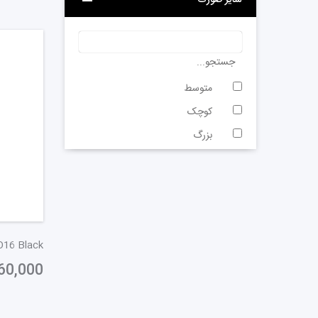
سایز صورت
جستجو...
متوسط
کوچک
بزرگ
O16 Black
60,000