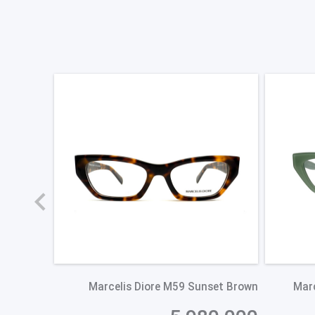
جدید
 Ember PG
Marcelis Diore M59 Sunset Brown
Marc