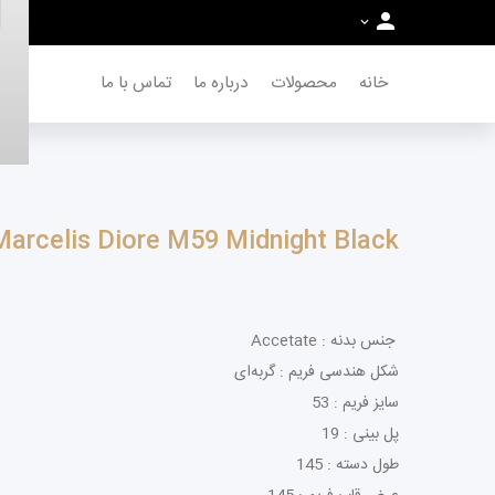
خانه
محصولات
درباره ما
تماس با ما
Marcelis Diore M59 Midnight Black
جنس بدنه : Accetate
شکل هندسی فریم : گربه‌ای
سایز فریم : 53
پل بینی : 19
طول دسته : 145